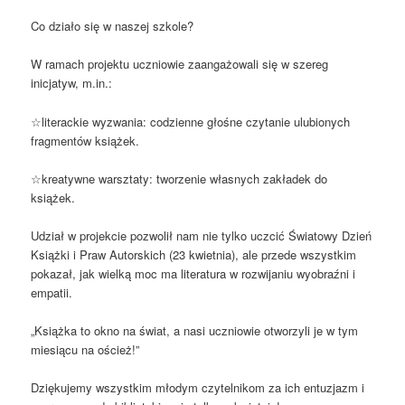
​Co działo się w naszej szkole?
​W ramach projektu uczniowie zaangażowali się w szereg
inicjatyw, m.in.:
☆​literackie wyzwania: codzienne głośne czytanie ulubionych
fragmentów książek.
☆​kreatywne warsztaty: tworzenie własnych zakładek do
książek.
Udział w projekcie pozwolił nam nie tylko uczcić Światowy Dzień
Książki i Praw Autorskich (23 kwietnia), ale przede wszystkim
pokazał, jak wielką moc ma literatura w rozwijaniu wyobraźni i
empatii.
​„Książka to okno na świat, a nasi uczniowie otworzyli je w tym
miesiącu na oścież!”
​Dziękujemy wszystkim młodym czytelnikom za ich entuzjazm i