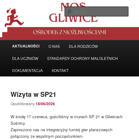
Przeskocz
Przeskocz
Ośrodek z możliwościami
do
do
Szuka
tekstu
widgetów
MŁODZIEŻOWY OŚRODEK
SOCJOTERAPII W GLIWICACH
Główne
AKTUALNOŚCI
O NAS
DLA RODZICÓW
menu
DLA UCZNIÓW
STANDARDY OCHRONY MAŁOLETNICH
DOKUMENTACJA
KONTAKT
Wizyta w SP21
Opublikowany
18/06/2026
W środę 17 czerwca, gościliśmy w murach SP 21 w Gliwicach
Sośnicy.
Zaproszono nas na integracyjny turniej gier planszowych
połączony ze wspólnym poczęstunkiem.