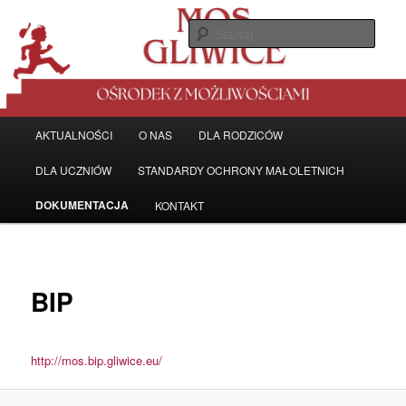
Przeskocz
Ośrodek z możliwościami
do
Szuka
tekstu
MŁODZIEŻOWY OŚRODEK
SOCJOTERAPII W GLIWICACH
Główne
AKTUALNOŚCI
O NAS
DLA RODZICÓW
menu
DLA UCZNIÓW
STANDARDY OCHRONY MAŁOLETNICH
DOKUMENTACJA
KONTAKT
BIP
http://mos.bip.gliwice.eu/