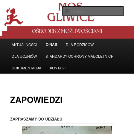
Przeskocz
Ośrodek z możliwościami
do
Szuka
tekstu
MŁODZIEŻOWY OŚRODEK
SOCJOTERAPII W GLIWICACH
Główne
O NAS
AKTUALNOŚCI
DLA RODZICÓW
menu
DLA UCZNIÓW
STANDARDY OCHRONY MAŁOLETNICH
DOKUMENTACJA
KONTAKT
ZAPOWIEDZI
ZAPRASZAMY DO UDZIAŁU